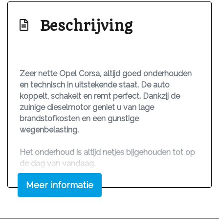
Elektronisch stabiliteits programma
Beschrijving
Hoofd airbag(s) achter
Hoofd airbag(s) voor
Passagiersairbag
Zeer nette Opel Corsa, altijd goed onderhouden
Zij airbag(s) voor
en technisch in uitstekende staat. De auto
Interieur
koppelt, schakelt en remt perfect. Dankzij de
zuinige dieselmotor geniet u van lage
Achterbank in delen neerklapbaar
brandstofkosten en een gunstige
wegenbelasting.
Airco
Bestuurdersstoel in hoogte verstelbaar
Het onderhoud is altijd netjes bijgehouden tot op
de dag van vandaag.
Elektrische ramen voor
Stuur leder
Meer informatie
Een nieuwe APK bij meerprijs van 150 euro
Wij reserveren alleen auto's na aanbetaling.
Stuur verstelbaar
Tevens kunt u ook bij ons de auto tenaamstellen
Stuurbekrachtiging