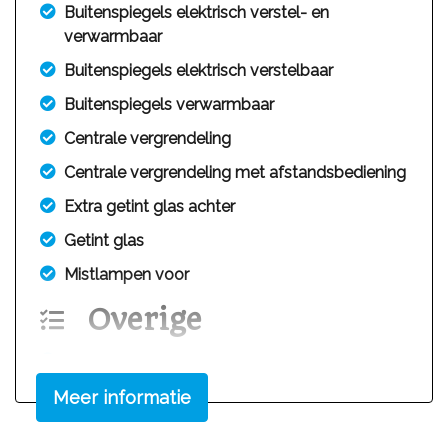
Buitenspiegels elektrisch verstel- en
verwarmbaar
Buitenspiegels elektrisch verstelbaar
Buitenspiegels verwarmbaar
Centrale vergrendeling
Centrale vergrendeling met afstandsbediening
Extra getint glas achter
Getint glas
Mistlampen voor
Overige
Anti blokkeer systeem
Anti doorslip regeling
Meer informatie
Bestuurdersairbag