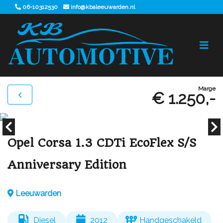
06-10312530
info@kbaleeuwarden.nl
Marge
€ 1.250,-
Opel Corsa 1.3 CDTi EcoFlex S/S
Anniversary Edition
Leeuwarden
Diesel
2012
Handgeschakeld