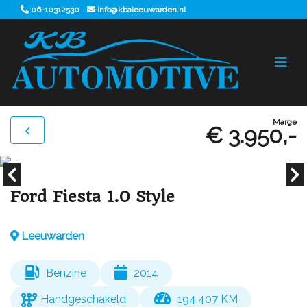
06-10312530
info@kbaleeuwarden.nl
Marge
€ 3.950,-
Ford Fiesta 1.0 Style
Leeuwarden
Benzine
2014
Handgeschakeld
194.407 KM