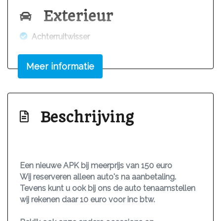
Exterieur
Achterruitwisser
Buitenspiegels elektrisch verstel- en
verwarmbaar
Meer informatie
Buitenspiegels in carrosseriekleur
Buitenspiegels verwarmbaar
Beschrijving
Centrale vergrendeling
Led dagrijverlichting
Interieur
Een nieuwe APK bij meerprijs van 150 euro
Achterbank in delen neerklapbaar
Wij reserveren alleen auto's na aanbetaling.
Tevens kunt u ook bij ons de auto tenaamstellen
Airco
wij rekenen daar 10 euro voor inc btw.
Bestuurdersstoel in hoogte verstelbaar