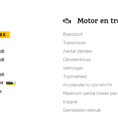
Motor en tr
Brandstof
XK
Transmissie
Aantal cilinders
08
Cilinderinhoud
08
Vermogen
26
Topsnelheid
KM
Acceleratie (0-100 km/h)
k
Maximum aantal toeren per
Koppel
Gemiddeld verbruik