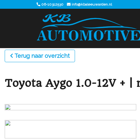
06-10312530
info@kbaleeuwarden.nl
Terug naar overzicht
Toyota Aygo 1.0-12V + |