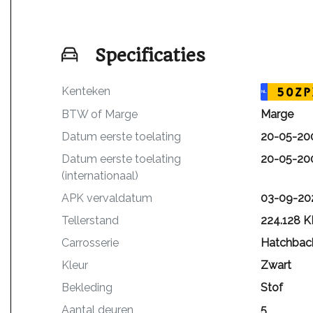
Specificaties
Kenteken
50ZP
NL
BTW of Marge
Marge
Datum eerste toelating
20-05-20
Datum eerste toelating
20-05-20
(internationaal)
APK vervaldatum
03-09-20
Tellerstand
224.128 
Carrosserie
Hatchbac
Kleur
Zwart
Bekleding
Stof
Aantal deuren
5