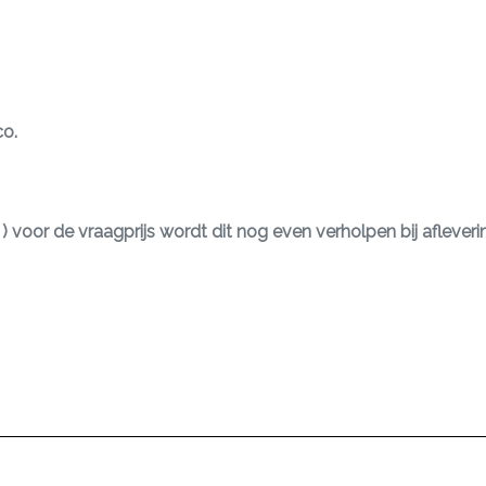
co.
ing ) voor de vraagprijs wordt dit nog even verholpen bij afleveri
wij rekenen daar 10 euro voor inc btw.
euwarden.nl
orden voor typ of schrijf fouten hier kunnen ook geen rech