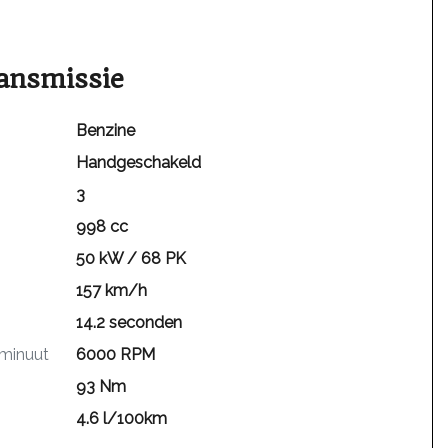
ansmissie
Benzine
Handgeschakeld
3
998 cc
50 kW / 68 PK
157 km/h
14.2 seconden
 minuut
6000 RPM
93 Nm
4.6 l/100km