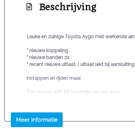
Beschrijving
Leuke en zuinige Toyota Aygo met werkende air
* nieuwe koppeling
* nieuwe banden 2x
* recent nieuwe uitlaat. ( uitlaat lekt bij aansluit
instappen en rijden maar.
Een nieuwe APK bij meerprijs van 150 euro
Wij reserveren alleen auto's na aanbetaling.
Tevens kunt u ook bij ons de auto tenaamstellen 
Meer informatie
Bekijk ook onze andere occasions op www.kbale
KB Automotive kan niet aansprakelijk gehouden w